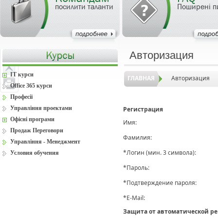
посилити таланти
Поширені п
Авторизация
IT курси
ГЛАВНАЯ
Авторизация
Office 365 курси
Професії
Управління проектами
Регистрация
Офісні програми
Имя:
Продаж Переговори
Фамилия:
Управління - Менеджмент
*
Логин (мин. 3 символа):
Условия обучения
*
Пароль:
*
Подтверждение пароля:
*
E-Mail:
Защита от автоматической р