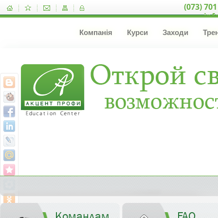
(073) 701
inf
Компанія
Курси
Заходи
Тре
Командам
FAQ