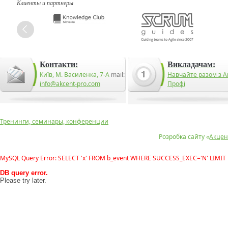
Клиенты и партнеры
Контакти:
Викладачам:
Київ, М. Василенка, 7-А
mail:
Навчайте разом з А
info@akcent-pro.com
Профі
Тренинги, семинары, конференции
Розробка сайту «
Акцен
MySQL Query Error: SELECT 'x' FROM b_event WHERE SUCCESS_EXEC='N' LIMIT 
DB query error.
Please try later.