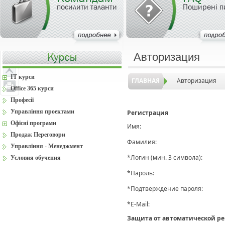
посилити таланти
Поширені п
Авторизация
IT курси
ГЛАВНАЯ
Авторизация
Office 365 курси
Професії
Управління проектами
Регистрация
Офісні програми
Имя:
Продаж Переговори
Фамилия:
Управління - Менеджмент
*
Логин (мин. 3 символа):
Условия обучения
*
Пароль:
*
Подтверждение пароля:
*
E-Mail:
Защита от автоматической р