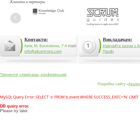
Клиенты и партнеры
Контакти:
Викладачам:
Київ, М. Василенка, 7-А
mail:
Навчайте разом з А
info@akcent-pro.com
Профі
Тренинги, семинары, конференции
Розробка сайту «
Акцен
MySQL Query Error: SELECT 'x' FROM b_event WHERE SUCCESS_EXEC='N' LIMIT 
DB query error.
Please try later.