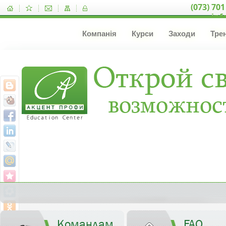
(073) 701
inf
Компанія
Курси
Заходи
Тре
Командам
FAQ