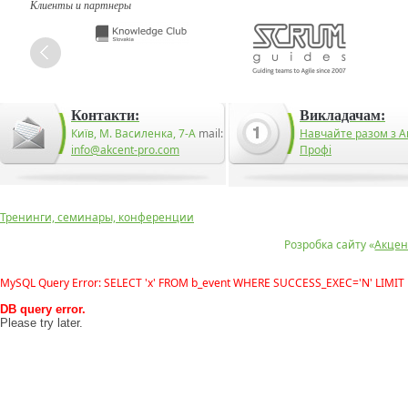
Клиенты и партнеры
Контакти:
Викладачам:
Київ, М. Василенка, 7-А
mail:
Навчайте разом з А
info@akcent-pro.com
Профі
Тренинги, семинары, конференции
Розробка сайту «
Акцен
MySQL Query Error: SELECT 'x' FROM b_event WHERE SUCCESS_EXEC='N' LIMIT 
DB query error.
Please try later.