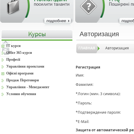
посилити таланти
Поширені п
Авторизация
IT курси
ГЛАВНАЯ
Авторизация
Office 365 курси
Професії
Управління проектами
Регистрация
Офісні програми
Имя:
Продаж Переговори
Фамилия:
Управління - Менеджмент
*
Логин (мин. 3 символа):
Условия обучения
*
Пароль:
*
Подтверждение пароля:
*
E-Mail:
Защита от автоматической р