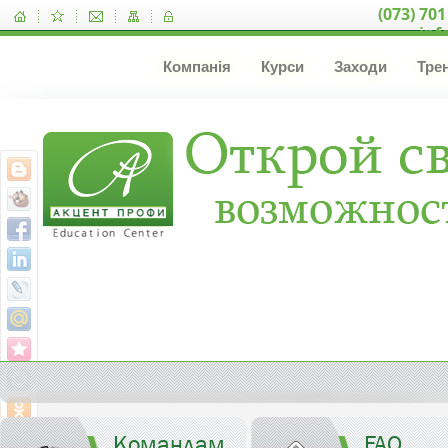
(073) 701
inf
Компанія
Курси
Заходи
Тре
Командам
FAQ