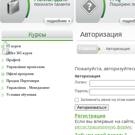
посилити таланти
Поширені п
Авторизация
IT курси
ГЛАВНАЯ
Авторизация
Office 365 курси
Професії
Управління проектами
Пожалуйста, авторизуйтес
Офісні програми
Авторизация
Продаж Переговори
Логин:
Управління - Менеджмент
Пароль:
Условия обучения
Запомнить меня на этом ком
Регистрация
Если вы впервые на сайте
регистрационную форму.