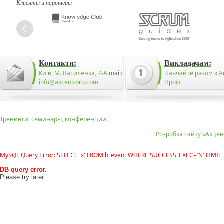
Клиенты и партнеры
Контакти:
Викладачам:
Київ, М. Василенка, 7-А
mail:
Навчайте разом з А
info@akcent-pro.com
Профі
Тренинги, семинары, конференции
Розробка сайту «
Акцен
MySQL Query Error: SELECT 'x' FROM b_event WHERE SUCCESS_EXEC='N' LIMIT 
DB query error.
Please try later.