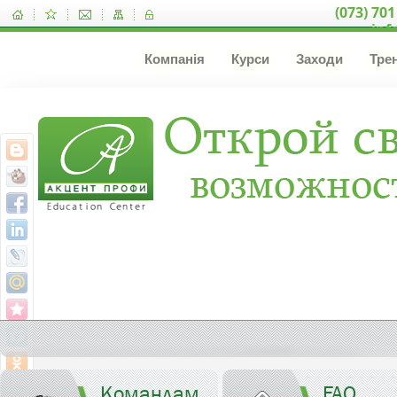
(073) 701
inf
Компанія
Курси
Заходи
Тре
Командам
FAQ