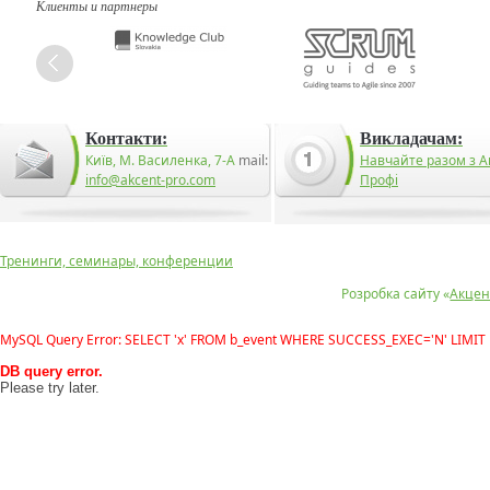
Клиенты и партнеры
Контакти:
Викладачам:
Київ, М. Василенка, 7-А
mail:
Навчайте разом з А
info@akcent-pro.com
Профі
Тренинги, семинары, конференции
Розробка сайту «
Акцен
MySQL Query Error: SELECT 'x' FROM b_event WHERE SUCCESS_EXEC='N' LIMIT 
DB query error.
Please try later.