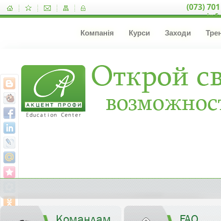
(073) 701
inf
Компанія
Курси
Заходи
Тре
Командам
FAQ