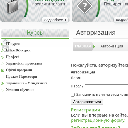
посилити таланти
Поширені п
Авторизация
IT курси
ГЛАВНАЯ
Авторизация
Office 365 курси
Професії
Управління проектами
Пожалуйста, авторизуйтес
Офісні програми
Авторизация
Продаж Переговори
Логин:
Управління - Менеджмент
Пароль:
Условия обучения
Запомнить меня на этом ком
Регистрация
Если вы впервые на сайте
регистрационную форму.