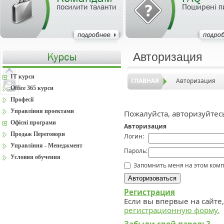
посилити таланти
Поширені п
Авторизация
IT курси
ГЛАВНАЯ
Авторизация
Office 365 курси
Професії
Управління проектами
Пожалуйста, авторизуйтес
Офісні програми
Авторизация
Продаж Переговори
Логин:
Управління - Менеджмент
Пароль:
Условия обучения
Запомнить меня на этом ком
Регистрация
Если вы впервые на сайте
регистрационную форму.