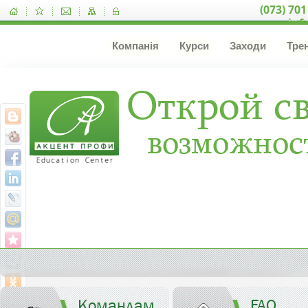
(073) 701
inf
Компанія
Курси
Заходи
Тре
Командам
FAQ