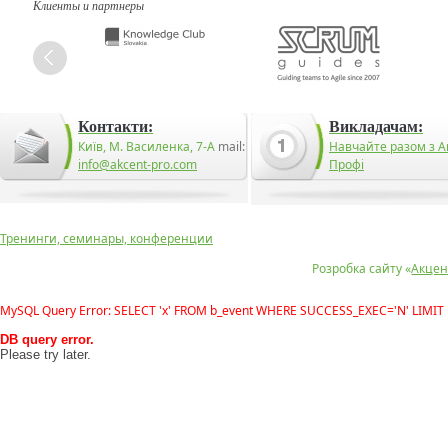
Клиенты и партнеры
Контакти:
Викладачам:
Київ, М. Василенка, 7-А
mail:
Навчайте разом з А
info@akcent-pro.com
Профі
Тренинги, семинары, конференции
Розробка сайту «
Акцен
MySQL Query Error: SELECT 'x' FROM b_event WHERE SUCCESS_EXEC='N' LIMIT 
DB query error.
Please try later.