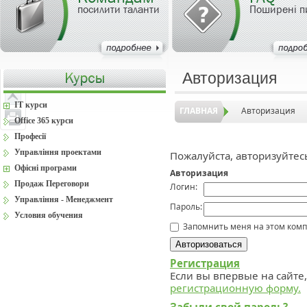
посилити таланти
Поширені п
Авторизация
IT курси
ГЛАВНАЯ
Авторизация
Office 365 курси
Професії
Управління проектами
Пожалуйста, авторизуйтес
Офісні програми
Авторизация
Продаж Переговори
Логин:
Управління - Менеджмент
Пароль:
Условия обучения
Запомнить меня на этом ком
Регистрация
Если вы впервые на сайте
регистрационную форму.