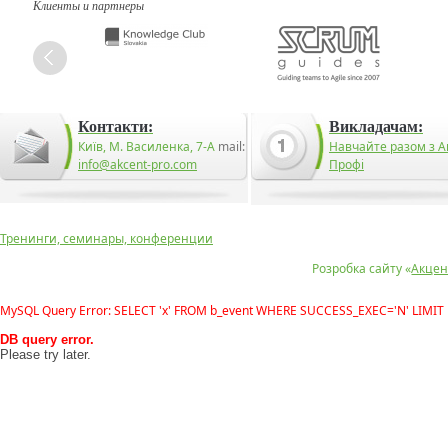
Клиенты и партнеры
Контакти:
Викладачам:
Київ, М. Василенка, 7-А
mail:
Навчайте разом з А
info@akcent-pro.com
Профі
Тренинги, семинары, конференции
Розробка сайту «
Акцен
MySQL Query Error: SELECT 'x' FROM b_event WHERE SUCCESS_EXEC='N' LIMIT 
DB query error.
Please try later.