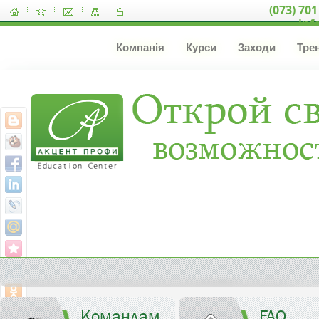
(073) 701
inf
Компанія
Курси
Заходи
Тре
Командам
FAQ