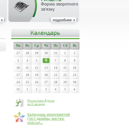
Форма зворотного
зв'язку
Пн
Вт
Ср
Чт
Пт
Сб
Вс
27
28
29
30
31
1
2
6
3
4
5
7
8
9
10
11
12
13
14
15
16
17
18
19
20
21
22
23
24
25
26
27
28
29
30
31
1
2
3
4
5
6
Расписание Курсов
на 6 месяцев
Календарь мероприятий
(тест-драйвы, мастер-
классы)...