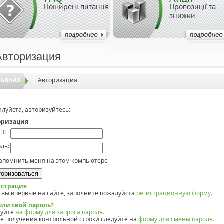
Поширені питання
Пропозиції та
знижки
Авторизация
ЛАВНАЯ
Авторизация
луйста, авторизуйтесь:
оризация
н:
ль:
апомнить меня на этом компьютере
истрация
 вы впервые на сайте, заполните пожалуйста
регистрационную форму.
ыли свой пароль?
дуйте
на форму для запроса пароля.
е получения контрольной строки следуйте на
форму для смены пароля.