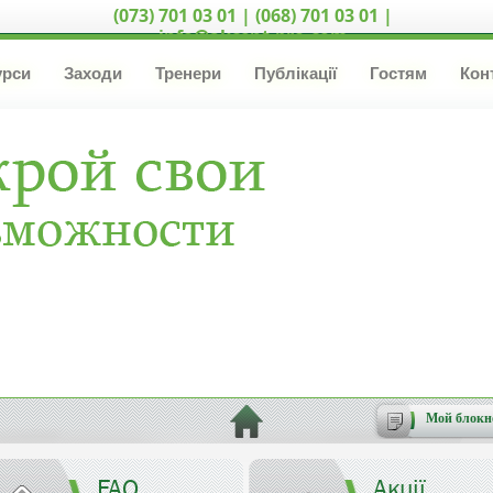
(073) 701 03 01 | (068) 701 03 01 |
info@akcent-pro.com
урси
Заходи
Тренери
Публікації
Гостям
Кон
Мой блокн
FAQ
Акції