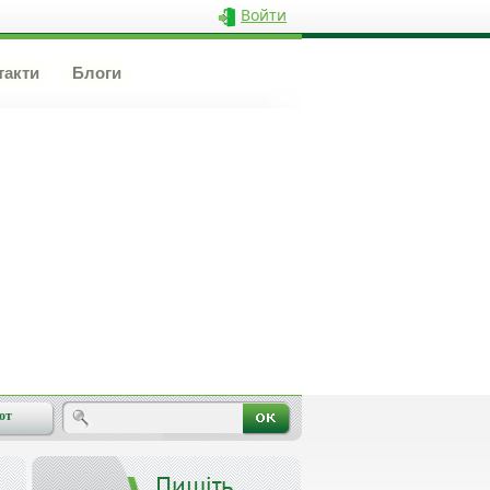
Войти
такти
Блоги
от
Пишіть