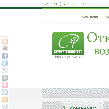
Компанія
К
Командам