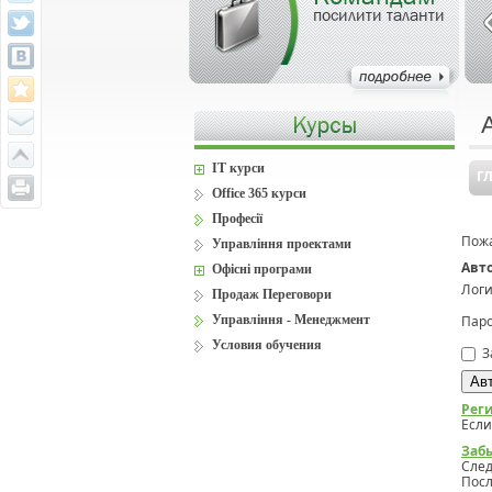
посилити таланти
IT курси
Г
Office 365 курси
Професії
Пожа
Управління проектами
Авт
Офісні програми
Логи
Продаж Переговори
Управління - Менеджмент
Паро
Условия обучения
З
Рег
Если
Заб
Сле
Посл