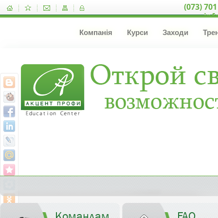
(073) 701
inf
Компанія
Курси
Заходи
Тре
Командам
FAQ