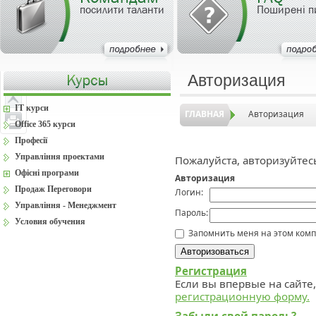
посилити таланти
Поширені п
Авторизация
IT курси
ГЛАВНАЯ
Авторизация
Office 365 курси
Професії
Управління проектами
Пожалуйста, авторизуйтес
Офісні програми
Авторизация
Продаж Переговори
Логин:
Управління - Менеджмент
Пароль:
Условия обучения
Запомнить меня на этом ком
Регистрация
Если вы впервые на сайте
регистрационную форму.