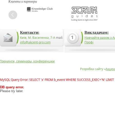
Клиенты и партнеры
Контакти:
Викладачам:
Київ, М. Василенка, 7-А
mail:
Навчайте разом з А
info@akcent-pro.com
Профі
Тренинги, семинары, конференции
Розробка сайту «
Акцен
MySQL Query Error: SELECT 'x' FROM b_event WHERE SUCCESS_EXEC='N' LIMIT 
DB query error.
Please try later.