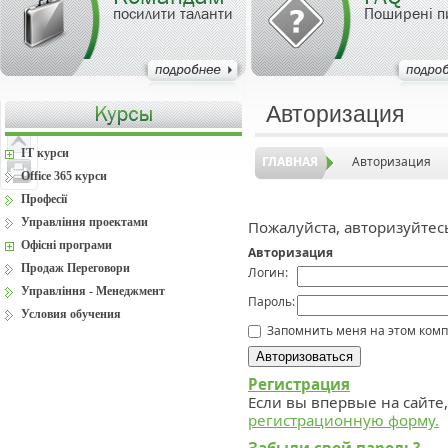
посилити таланти
Поширені п
Авторизация
IT курси
ГЛАВНАЯ
Авторизация
Office 365 курси
Професії
Управління проектами
Пожалуйста, авторизуйтес
Офісні програми
Авторизация
Продаж Переговори
Логин:
Управління - Менеджмент
Пароль:
Условия обучения
Запомнить меня на этом ком
Регистрация
Если вы впервые на сайте
регистрационную форму.