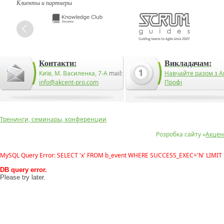
Клиенты и партнеры
Контакти:
Викладачам:
Київ, М. Василенка, 7-А
mail:
Навчайте разом з А
info@akcent-pro.com
Профі
Тренинги, семинары, конференции
Розробка сайту «
Акцен
MySQL Query Error: SELECT 'x' FROM b_event WHERE SUCCESS_EXEC='N' LIMIT 
DB query error.
Please try later.