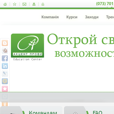
(073) 701
inf
Компанія
Курси
Заходи
Тре
Командам
FAQ