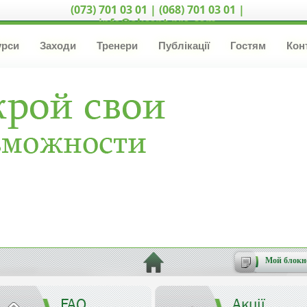
(073) 701 03 01 | (068) 701 03 01 |
info@akcent-pro.com
урси
Заходи
Тренери
Публікації
Гостям
Кон
Мой блокн
FAQ
Акції