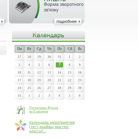
Форма зворотного
зв'язку
Пн
Вт
Ср
Чт
Пт
Сб
Вс
27
28
29
30
31
1
2
7
3
4
5
6
8
9
10
11
12
13
14
15
16
17
18
19
20
21
22
23
24
25
26
27
28
29
30
31
1
2
3
4
5
6
Расписание Курсов
на 6 месяцев
Календарь мероприятий
(тест-драйвы, мастер-
классы)...