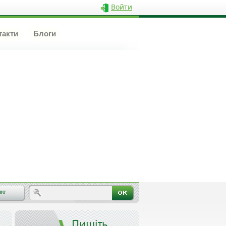
Войти
такти
Блоги
от
Пишіть