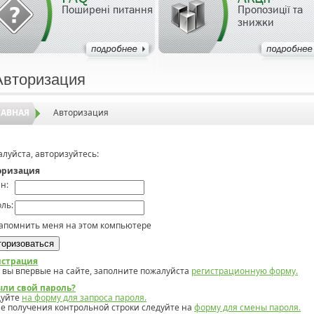
Поширені питання
Пропозиції та
знижки
Авторизация
ЛАВНАЯ
Авторизация
луйста, авторизуйтесь:
оризация
н:
ль:
апомнить меня на этом компьютере
истрация
 вы впервые на сайте, заполните пожалуйста
регистрационную форму.
ыли свой пароль?
дуйте
на форму для запроса пароля.
е получения контрольной строки следуйте на
форму для смены пароля.