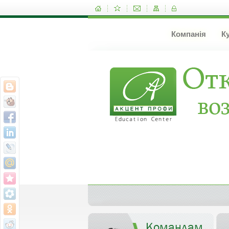
Компанія
К
Командам