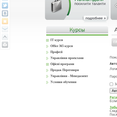
посилити таланти
IT курси
Г
Office 365 курси
Професії
Пожа
Управління проектами
Авт
Офісні програми
Логи
Продаж Переговори
Управління - Менеджмент
Паро
Условия обучения
З
Рег
Если
Заб
Сле
Посл