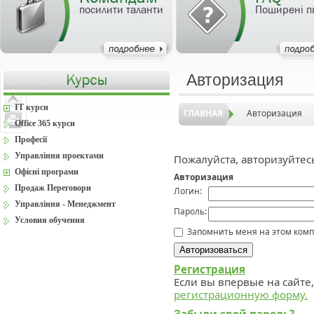
посилити таланти
Поширені п
Авторизация
IT курси
ГЛАВНАЯ
Авторизация
Office 365 курси
Професії
Управління проектами
Пожалуйста, авторизуйтес
Офісні програми
Авторизация
Продаж Переговори
Логин:
Управління - Менеджмент
Пароль:
Условия обучения
Запомнить меня на этом ком
Регистрация
Если вы впервые на сайте
регистрационную форму.