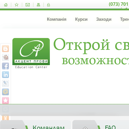
(073) 701
inf
Компанія
Курси
Заходи
Тре
Командам
FAQ