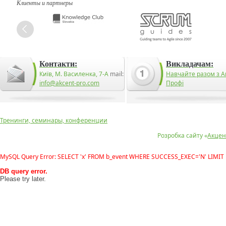
Клиенты и партнеры
Контакти:
Викладачам:
Київ, М. Василенка, 7-А
mail:
Навчайте разом з А
info@akcent-pro.com
Профі
Тренинги, семинары, конференции
Розробка сайту «
Акцен
MySQL Query Error: SELECT 'x' FROM b_event WHERE SUCCESS_EXEC='N' LIMIT 
DB query error.
Please try later.