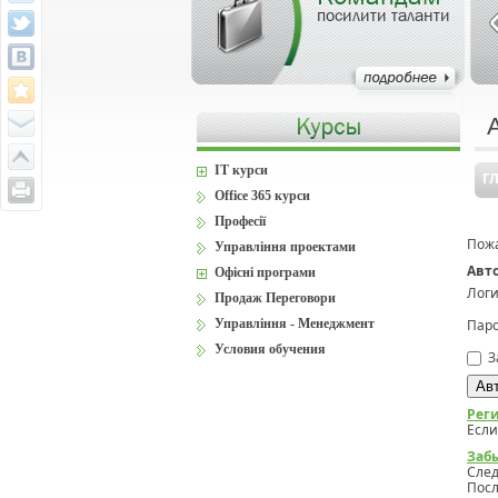
посилити таланти
IT курси
Г
Office 365 курси
Професії
Пожа
Управління проектами
Авт
Офісні програми
Логи
Продаж Переговори
Управління - Менеджмент
Паро
Условия обучения
З
Рег
Если
Заб
Сле
Посл