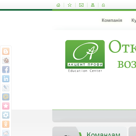
Компанія
К
Командам