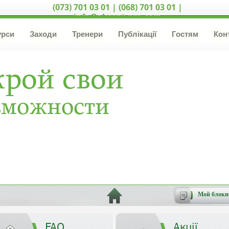
(073) 701 03 01 | (068) 701 03 01 |
info@akcent-pro.com
урси
Заходи
Тренери
Публікації
Гостям
Кон
Мой блокн
FAQ
Акції