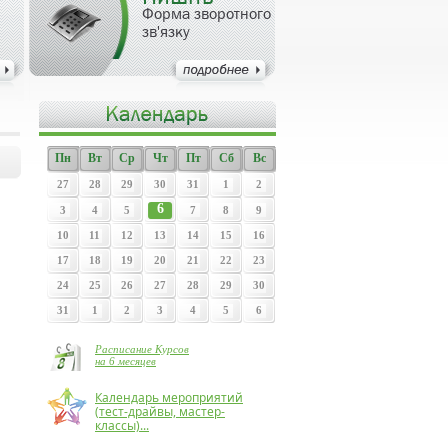
Форма зворотного
зв'язку
Пн
Вт
Ср
Чт
Пт
Сб
Вс
27
28
29
30
31
1
2
6
3
4
5
7
8
9
10
11
12
13
14
15
16
17
18
19
20
21
22
23
24
25
26
27
28
29
30
31
1
2
3
4
5
6
Расписание Курсов
на 6 месяцев
Календарь мероприятий
(тест-драйвы, мастер-
классы)...