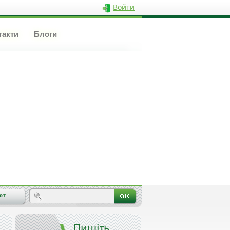
Войти
такти
Блоги
от
Пишіть