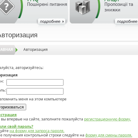
Поширені питання
Пропозиції та
знижки
Авторизация
ЛАВНАЯ
Авторизация
луйста, авторизуйтесь:
оризация
н:
ль:
апомнить меня на этом компьютере
истрация
 вы впервые на сайте, заполните пожалуйста
регистрационную форму.
ыли свой пароль?
дуйте
на форму для запроса пароля.
е получения контрольной строки следуйте на
форму для смены пароля.