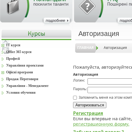
посилити таланти
Поширені п
Авторизация
IT курси
ГЛАВНАЯ
Авторизация
Office 365 курси
Професії
Управління проектами
Пожалуйста, авторизуйтес
Офісні програми
Авторизация
Продаж Переговори
Логин:
Управління - Менеджмент
Пароль:
Условия обучения
Запомнить меня на этом ком
Регистрация
Если вы впервые на сайте
регистрационную форму.