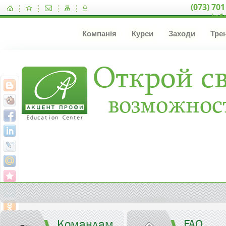
(073) 701
inf
Компанія
Курси
Заходи
Тре
Командам
FAQ