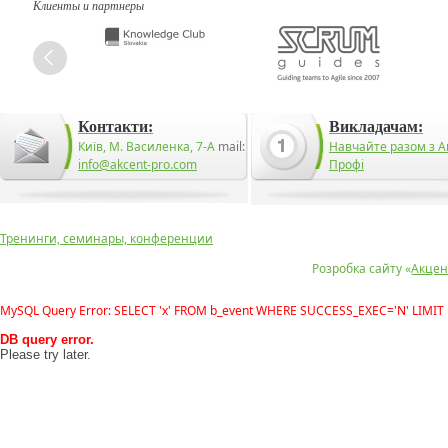
Клиенты и партнеры
Контакти:
Викладачам:
Київ, М. Василенка, 7-А
mail:
Навчайте разом з А
info@akcent-pro.com
Профі
Тренинги, семинары, конференции
Розробка сайту «
Акцен
MySQL Query Error: SELECT 'x' FROM b_event WHERE SUCCESS_EXEC='N' LIMIT 
DB query error.
Please try later.