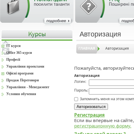
посилити таланти
Поширені п
Авторизация
IT курси
ГЛАВНАЯ
Авторизация
Office 365 курси
Професії
Управління проектами
Пожалуйста, авторизуйтес
Офісні програми
Авторизация
Продаж Переговори
Логин:
Управління - Менеджмент
Пароль:
Условия обучения
Запомнить меня на этом ком
Регистрация
Если вы впервые на сайте
регистрационную форму.