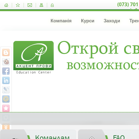
(073) 701
inf
Компанія
Курси
Заходи
Тре
Командам
FAQ