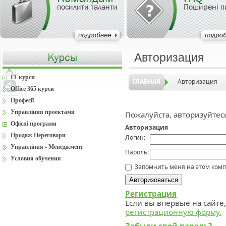
посилити таланти
Поширені п
Авторизация
IT курси
ГЛАВНАЯ
Авторизация
Office 365 курси
Професії
Управління проектами
Пожалуйста, авторизуйтес
Офісні програми
Авторизация
Продаж Переговори
Логин:
Управління - Менеджмент
Пароль:
Условия обучения
Запомнить меня на этом ком
Регистрация
Если вы впервые на сайте
регистрационную форму.