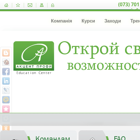
(073) 701
inf
Компанія
Курси
Заходи
Тре
Командам
FAQ