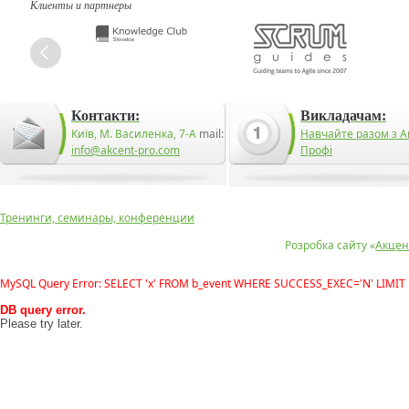
Клиенты и партнеры
Контакти:
Викладачам:
Київ, М. Василенка, 7-А
mail:
Навчайте разом з А
info@akcent-pro.com
Профі
Тренинги, семинары, конференции
Розробка сайту «
Акцен
MySQL Query Error: SELECT 'x' FROM b_event WHERE SUCCESS_EXEC='N' LIMIT 
DB query error.
Please try later.