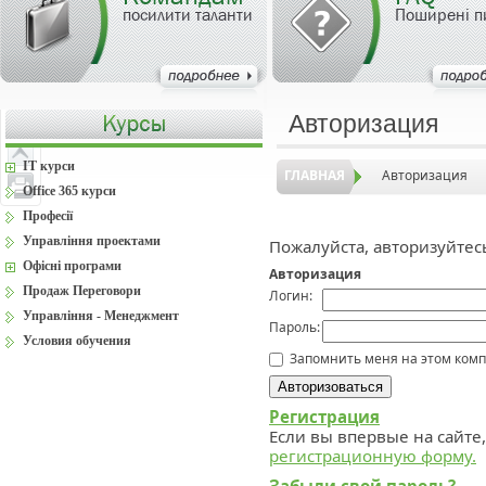
посилити таланти
Поширені п
Авторизация
IT курси
ГЛАВНАЯ
Авторизация
Office 365 курси
Професії
Управління проектами
Пожалуйста, авторизуйтес
Офісні програми
Авторизация
Продаж Переговори
Логин:
Управління - Менеджмент
Пароль:
Условия обучения
Запомнить меня на этом ком
Регистрация
Если вы впервые на сайте
регистрационную форму.