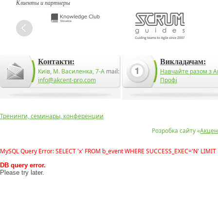
Клиенты и партнеры
Контакти:
Викладачам:
Київ, М. Василенка, 7-А
mail:
Навчайте разом з А
info@akcent-pro.com
Профі
Тренинги, семинары, конференции
Розробка сайту «
Акцен
MySQL Query Error: SELECT 'x' FROM b_event WHERE SUCCESS_EXEC='N' LIMIT 
DB query error.
Please try later.