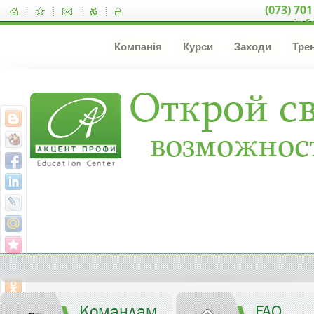
(073) 701
inf
Компанія
Курси
Заходи
Тре
Командам
FAQ