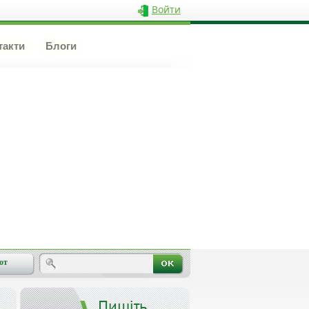
Войти
такти
Блоги
от
Пишіть