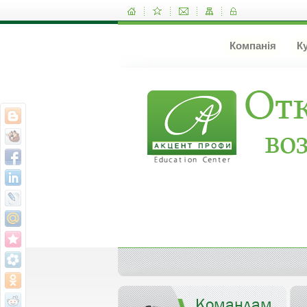
Компанія
К
Командам