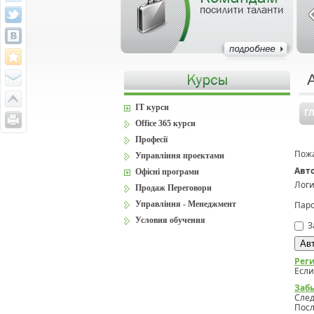
посилити таланти
IT курси
Г
Office 365 курси
Професії
Пожа
Управління проектами
Авт
Офісні програми
Логи
Продаж Переговори
Управління - Менеджмент
Паро
Условия обучения
З
Рег
Если
Заб
Сле
Посл