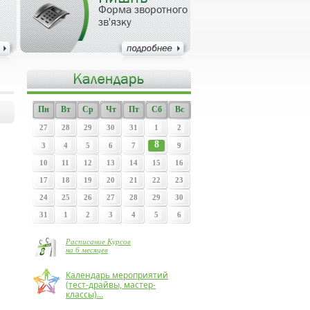
Форма зворотного
зв'язку
Пн
Вт
Ср
Чт
Пт
Сб
Вс
27
28
29
30
31
1
2
8
3
4
5
6
7
9
10
11
12
13
14
15
16
17
18
19
20
21
22
23
24
25
26
27
28
29
30
31
1
2
3
4
5
6
Расписание Курсов
на 6 месяцев
Календарь мероприятий
(тест-драйвы, мастер-
классы)...