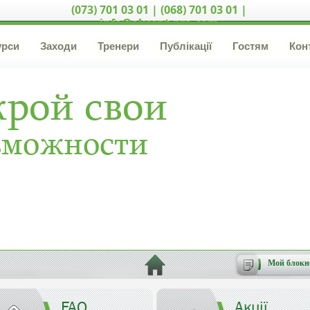
(073) 701 03 01 | (068) 701 03 01 |
info@akcent-pro.com
урси
Заходи
Тренери
Публікації
Гостям
Кон
Мой блокн
FAQ
Акції