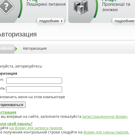
Поширені питання
Пропозиції та
знижки
Авторизация
ЛАВНАЯ
Авторизация
луйста, авторизуйтесь:
оризация
н:
ль:
апомнить меня на этом компьютере
истрация
 вы впервые на сайте, заполните пожалуйста
регистрационную форму.
ыли свой пароль?
дуйте
на форму для запроса пароля.
е получения контрольной строки следуйте на
форму для смены пароля.