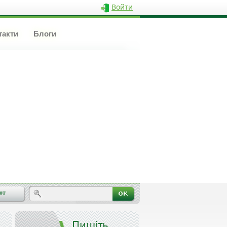
Войти
такти
Блоги
от
Пишіть