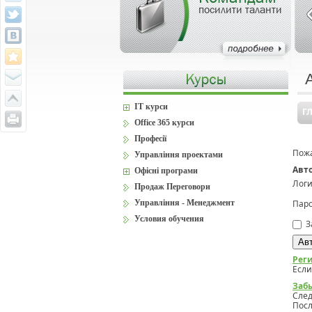
посилити таланти
IT курси
Г
Office 365 курси
Професії
Пожа
Управління проектами
Авт
Офісні програми
Логи
Продаж Переговори
Управління - Менеджмент
Паро
Условия обучения
З
Рег
Если
Заб
Сле
Посл