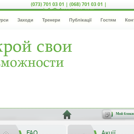
(073) 701 03 01 | (068) 701 03 01 |
info@akcent-pro.com
урси
Заходи
Тренери
Публікації
Гостям
Кон
Мой блокн
FAQ
Акції