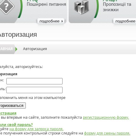
Поширені питання
Пропозиції та
знижки
Авторизация
ЛАВНАЯ
Авторизация
луйста, авторизуйтесь:
оризация
н:
ль:
апомнить меня на этом компьютере
истрация
 вы впервые на сайте, заполните пожалуйста
регистрационную форму.
ыли свой пароль?
дуйте
на форму для запроса пароля.
е получения контрольной строки следуйте на
форму для смены пароля.