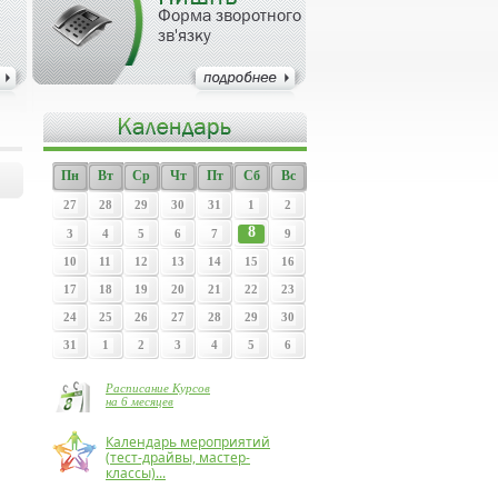
Форма зворотного
зв'язку
Пн
Вт
Ср
Чт
Пт
Сб
Вс
27
28
29
30
31
1
2
8
3
4
5
6
7
9
10
11
12
13
14
15
16
17
18
19
20
21
22
23
24
25
26
27
28
29
30
31
1
2
3
4
5
6
Расписание Курсов
на 6 месяцев
Календарь мероприятий
(тест-драйвы, мастер-
классы)...