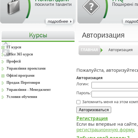
посилити таланти
Поширені п
Авторизация
IT курси
ГЛАВНАЯ
Авторизация
Office 365 курси
Професії
Управління проектами
Пожалуйста, авторизуйтес
Офісні програми
Авторизация
Продаж Переговори
Логин:
Управління - Менеджмент
Пароль:
Условия обучения
Запомнить меня на этом ком
Регистрация
Если вы впервые на сайте
регистрационную форму.