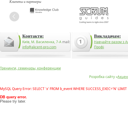
Клиенты и партнеры
Контакти:
Викладачам:
Київ, М. Василенка, 7-А
mail:
Навчайте разом з А
info@akcent-pro.com
Профі
Тренинги, семинары, конференции
Розробка сайту «
Акцен
MySQL Query Error: SELECT 'x' FROM b_event WHERE SUCCESS_EXEC='N' LIMIT 
DB query error.
Please try later.