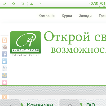
(073) 701
inf
Компанія
Курси
Заходи
Тре
Командам
FAQ