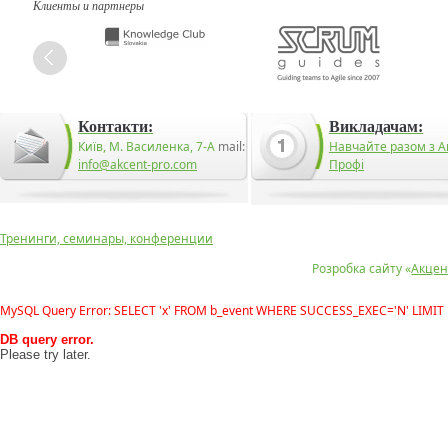
Клиенты и партнеры
Контакти:
Викладачам:
Київ, М. Василенка, 7-А
mail:
Навчайте разом з А
info@akcent-pro.com
Профі
Тренинги, семинары, конференции
Розробка сайту «
Акцен
MySQL Query Error: SELECT 'x' FROM b_event WHERE SUCCESS_EXEC='N' LIMIT 
DB query error.
Please try later.