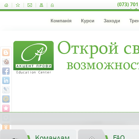
(073) 701
inf
Компанія
Курси
Заходи
Тре
Командам
FAQ