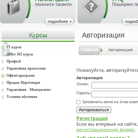
посилити таланти
Поширені п
Авторизация
IT курси
ГЛАВНАЯ
Авторизация
Office 365 курси
Професії
Управління проектами
Пожалуйста, авторизуйтес
Офісні програми
Авторизация
Продаж Переговори
Логин:
Управління - Менеджмент
Пароль:
Условия обучения
Запомнить меня на этом ком
Регистрация
Если вы впервые на сайте
регистрационную форму.