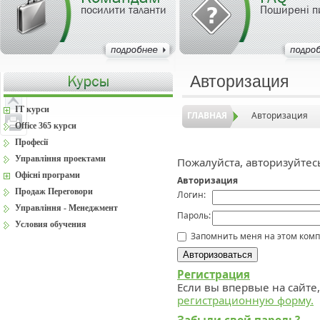
посилити таланти
Поширені п
Авторизация
IT курси
ГЛАВНАЯ
Авторизация
Office 365 курси
Професії
Управління проектами
Пожалуйста, авторизуйтес
Офісні програми
Авторизация
Продаж Переговори
Логин:
Управління - Менеджмент
Пароль:
Условия обучения
Запомнить меня на этом ком
Регистрация
Если вы впервые на сайте
регистрационную форму.