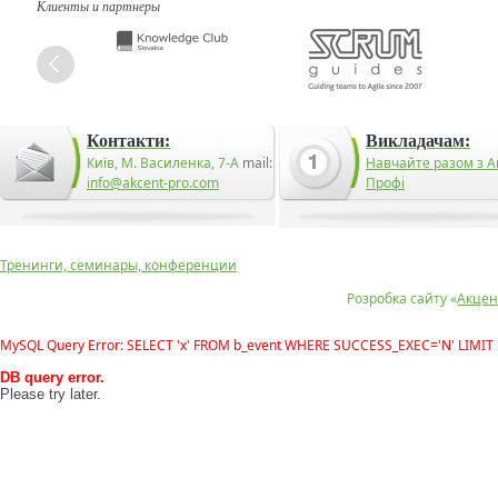
Клиенты и партнеры
Контакти:
Викладачам:
Київ, М. Василенка, 7-А
mail:
Навчайте разом з А
info@akcent-pro.com
Профі
Тренинги, семинары, конференции
Розробка сайту «
Акцен
MySQL Query Error: SELECT 'x' FROM b_event WHERE SUCCESS_EXEC='N' LIMIT 
DB query error.
Please try later.