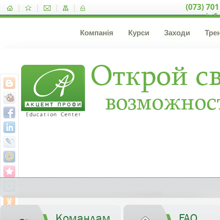
(073) 701
inf
Компанія
Курси
Заходи
Тре
Командам
FAQ